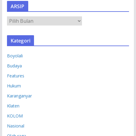
ARSIP
A
R
S
Kategori
I
P
Boyolali
Budaya
Features
Hukum
Karanganyar
Klaten
KOLOM
Nasional
Olah raga