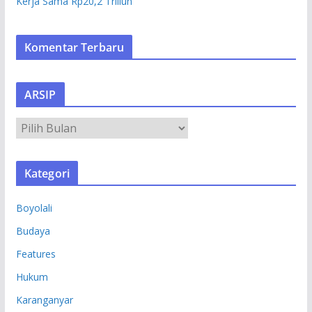
Kerja Sama Rp20,2 Triliun
Komentar Terbaru
ARSIP
A
R
S
Kategori
I
P
Boyolali
Budaya
Features
Hukum
Karanganyar