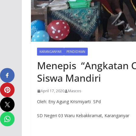
KARANGANYAR
PENDIDIKAN
Menepis “Angkatan C
Siswa Mandiri
April 17, 2020
Mascos
Oleh: Eny Agung Krismiyarti SPd
SD Negeri 03 Waru Kebakkramat, Karanganyar