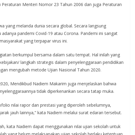
itu Peraturan Menteri Nomor 23 Tahun 2006 dan juga Peraturan
iwa yang melanda dunia secara global. Secara langsung
tu adanya pandemi Covid-19 atau Corona. Pandemi ini sangat
syarakat yang terpapar virus ini.
giatan berkumpul bersama dalam satu tempat. Hal inilah yang
bijakan/ langkah strategis dalam penyelenggaraan pendidikan
dengan mengubah metode Ujian Nasional Tahun 2020.
 2020, Mendikbud Nadiem Makarim juga menjelaskan bahwa
penyelenggaraannya tidak diperkenankan secara tatap muka.
folio nilai rapor dan prestasi yang diperoleh sebelumnya,
rak jauh lainnya,” kata Nadiem melalui surat edaran tersebut.
ah, kata Nadiem dapat menggunakan nilai ujian sekolah untuk
lah yang belum melaksanakan ujian sekolah berlaku ketentuan