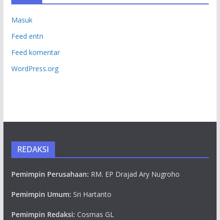
Masuk
Feed entri
Feed komentar
WordPress.org
REDAKSI
Pemimpin Perusahaan:
RM. EP Drajad Ary Nugroho
Pemimpin Umum:
Sri Hartanto
Pemimpin Redaksi:
Cosmas GL