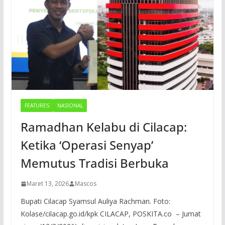
FEATURES
NASIONAL
Ramadhan Kelabu di Cilacap:
Ketika ‘Operasi Senyap’
Memutus Tradisi Berbuka
Maret 13, 2026
Mascos
Bupati Cilacap Syamsul Auliya Rachman. Foto:
Kolase/cilacap.go.id/kpk CILACAP, POSKITA.co – Jumat