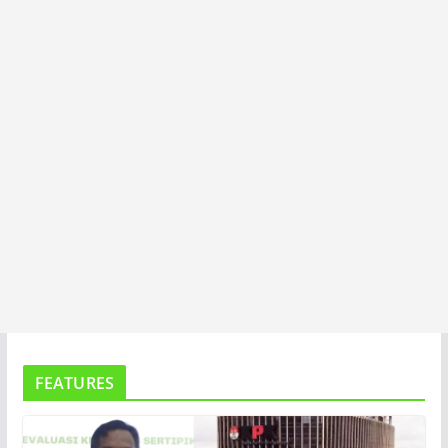
T
A
FEATURES