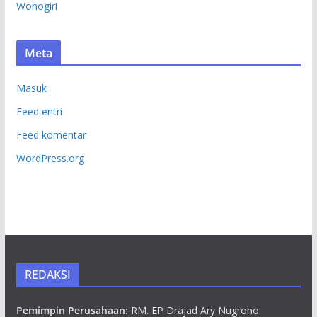
Wonogiri
Meta
Masuk
Feed entri
Feed komentar
WordPress.org
REDAKSI
Pemimpin Perusahaan:
RM. EP Drajad Ary Nugroho