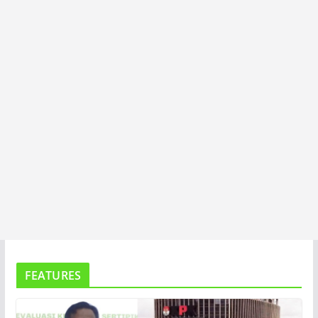
T
A
FEATURES