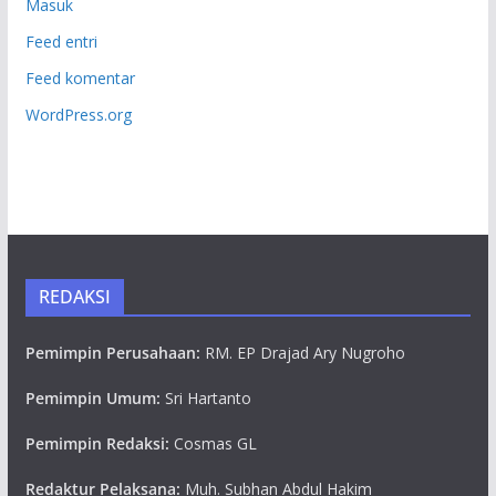
Masuk
Feed entri
Feed komentar
WordPress.org
REDAKSI
Pemimpin Perusahaan:
RM. EP Drajad Ary Nugroho
Pemimpin Umum:
Sri Hartanto
Pemimpin Redaksi:
Cosmas GL
Redaktur Pelaksana:
Muh. Subhan Abdul Hakim