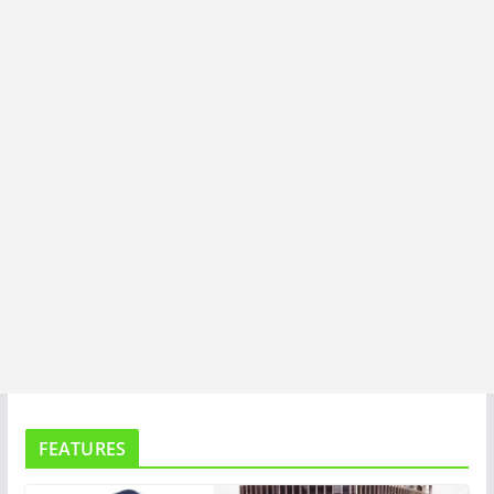
I
T
A
FEATURES