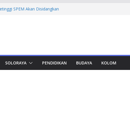
Petinggi SPEM Akan Disidangkan
ka Korupsi Pengadaan Digitalisasi SPBU
Rugi Rp 322,18 Miliar
mprov Jateng Pastikan Tak Ada Kendala
ASN
Jateng Tampung 2.692 Siswa, Taj Yasin:
 Kemiskinan
a Cadangan Rp1,2 Triliun untuk Pilgub
ertahap Mulai 2027
SOLORAYA
PENDIDIKAN
BUDAYA
KOLOM