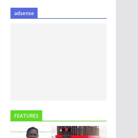
S
adsense
I
P
B
E
R
I
T
A
FEATURES