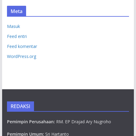
Meta
Masuk
Feed entri
Feed komentar
WordPress.org
REDAKSI
Pemimpin Perusahaan:
RM. EP Drajad Ary Nugroho
Pemimpin Umum:
Sri Hartanto