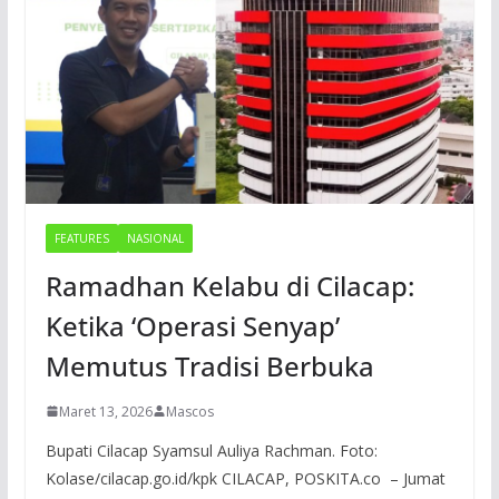
FEATURES
NASIONAL
Ramadhan Kelabu di Cilacap:
Ketika ‘Operasi Senyap’
Memutus Tradisi Berbuka
Maret 13, 2026
Mascos
Bupati Cilacap Syamsul Auliya Rachman. Foto:
Kolase/cilacap.go.id/kpk CILACAP, POSKITA.co – Jumat