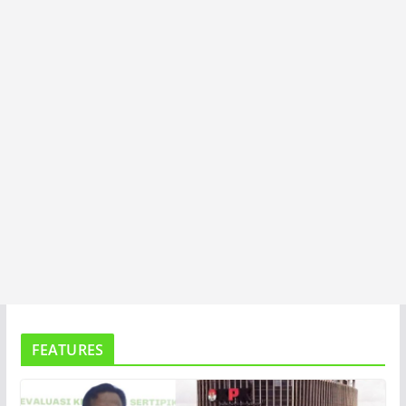
T
A
FEATURES