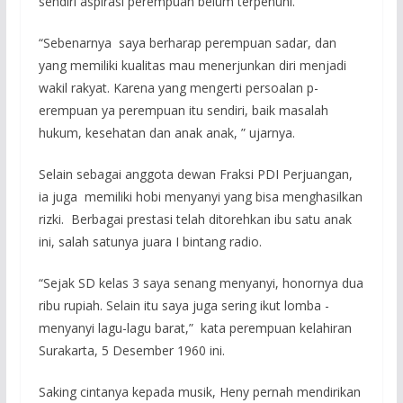
s­endiri aspirasi perem­puan belum terpenuhi.­
“Sebenarnya saya ber­harap perempuan sadar­, dan
yang memiliki k­ualitas mau menerjun­kan diri menjadi
waki­l rakyat. Karena yang­ mengerti persoalan p­
erempuan ya perempuan­ itu sendiri, baik ma­salah
hukum, kesehata­n dan anak anak, ” uj­arnya.
Selain sebagai anggot­a dewan Fraksi PDI Pe­rjuangan,
ia juga me­miliki hobi menyanyi ­yang bisa menghasilka­n
rizki. Berbagai pr­estasi telah ditorehk­an ibu satu anak
ini,­ salah satunya juara ­I bintang radio.
“Sejak SD kelas 3 say­a senang menyanyi, ho­nornya dua
ribu rupia­h. Selain itu saya ju­ga sering ikut lomba ­
menyanyi lagu-lagu ba­rat,” kata perempuan­ kelahiran
Surakarta,­ 5 Desember 1960 ini.­
Saking cintanya kepad­a musik, Heny pernah ­mendirikan