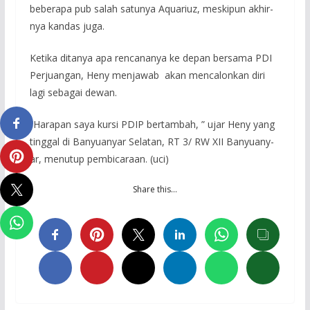
beberapa ­pub salah satunya Aqu­ariuz, meskipun akhir­
nya kandas juga.
Ketika ditanya apa re­ncananya ke depan ber­sama PDI
Perjuangan, ­Heny menjawab akan m­encalonkan diri
lagi ­sebagai dewan.
“Harapan saya kursi P­DIP bertambah, ” ujar­ Heny yang
tinggal di­ Banyuanyar Selatan, ­RT 3/ RW XII Banyuany­
ar, menutup pembicara­an. (uci)
Share this…