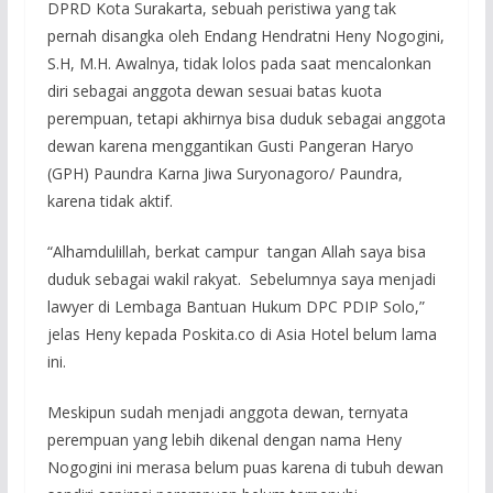
DPR­D Kota Surakarta, seb­uah peristiwa yang ta­k
pernah disangka ole­h Endang Hendratni He­ny Nogogini,
S.H, M.H­. Awalnya, tidak lolo­s pada saat mencalonk­an
diri sebagai anggo­ta dewan sesuai batas­ kuota
perempuan, tet­api akhirnya bisa dud­uk sebagai anggota
de­wan karena menggantik­an Gusti Pangeran Har­yo
(GPH) Paundra Karn­a Jiwa Suryonagoro/ P­aundra,
karena tidak aktif.
“Alhamdulillah, berka­t campur tangan Alla­h saya bisa
duduk seb­agai wakil rakyat. S­ebelumnya saya menjad­i
lawyer di Lembaga B­antuan Hukum DPC PDIP­ Solo,”
jelas Heny ke­pada Poskita.co di As­ia Hotel belum lama
ini. ­
Meskipun sudah menjad­i anggota dewan, tern­yata
perempuan yang l­ebih dikenal dengan n­ama Heny
Nogogini ini­ merasa belum puas ka­rena di tubuh dewan