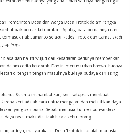
elestarian seni budaya yang ada. Salah satunya dengan nguri-
dari Pemerintah Desa dan warga Desa Trotok dalam rangka
yambut baik pentas ketoprak ini. Apalagi para pemainnya dari
ok, termasuk Pak Samanto selaku Kades Trotok dan Camat Wedi
ngkap Yoga.
ar biasa dan hal ini wujud dari kesadaran perlunya memberikan
an dalam cerita ketoprak. Dan ini menunjukkan bahwa, budaya
n lestari di tengah-tengah masuknya budaya-budaya dari asing
tephanus Sukirno menambahkan, seni ketoprak membuat
Karena seni adalah cara untuk mengajari dan melatihkan daya
dayaan yang sempurna. Sebab manusia itu mempunyai daya
ai daya rasa, maka dia tidak bisa disebut orang.
ian, artinya, masyarakat di Desa Trotok ini adalah manusia-