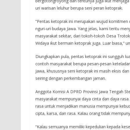
bergotongroyong dan tentunya juga ikut menjaga k
uri warisan leluhur berupa seni peran ketoprak.
“Pentas ketoprak ini merupakan wujud komitmen 
nguri-uri budaya Jawa. Yang jelas, kami tentu men
masyarakat sekitar, dari tokoh-tokoh Desa Trot
Widaya ikut bermain ketoprak juga. Luar biasa,” u
Diungkapkan pula, pentas ketoprak ini sungguh lu
contoh masyarakat berupa pesan-pesan keteladan
Jawa, khususnya seni ketoprak ini masih eksis da
seiring dengan perkembangan jaman.
Anggota Komisi A DPRD Provinsi Jawa Tengah S
masyarakat mempunyai daya cinta dan daya rasa. 
rasa untuk menjadikan manusia mempunyai kebu
cipta, karsa, dan rasa. Kalau orang tidak mempuny
“Kalau semuanya memiliki kepedulian kepada kesen