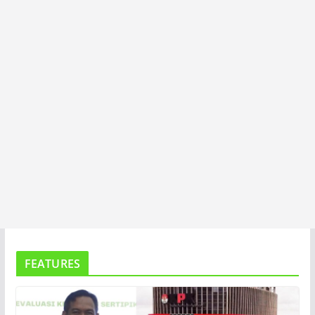
T
A
FEATURES