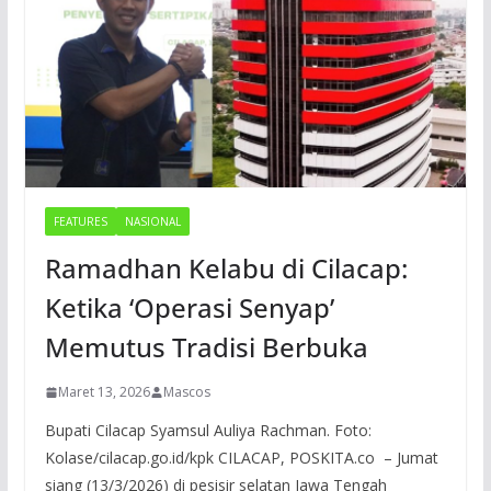
FEATURES
NASIONAL
Ramadhan Kelabu di Cilacap:
Ketika ‘Operasi Senyap’
Memutus Tradisi Berbuka
Maret 13, 2026
Mascos
Bupati Cilacap Syamsul Auliya Rachman. Foto:
Kolase/cilacap.go.id/kpk CILACAP, POSKITA.co – Jumat
siang (13/3/2026) di pesisir selatan Jawa Tengah