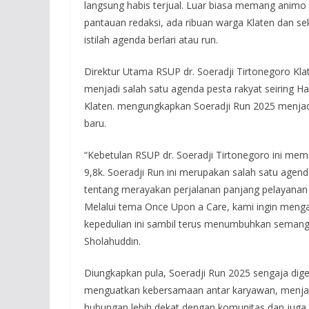
langsung habis terjual. Luar biasa memang animo 
pantauan redaksi, ada ribuan warga Klaten dan se
istilah agenda berlari atau run.
Direktur Utama RSUP dr. Soeradji Tirtonegoro Kl
menjadi salah satu agenda pesta rakyat seiring H
Klaten. mengungkapkan Soeradji Run 2025 menjad
baru.
“Kebetulan RSUP dr. Soeradji Tirtonegoro ini mema
9,8k. Soeradji Run ini merupakan salah satu agen
tentang merayakan perjalanan panjang pelayanan
Melalui tema Once Upon a Care, kami ingin mengaj
kepedulian ini sambil terus menumbuhkan semangat
Sholahuddin.
Diungkapkan pula, Soeradji Run 2025 sengaja dig
menguatkan kebersamaan antar karyawan, menja
hubungan lebih dekat dengan komunitas dan juga 