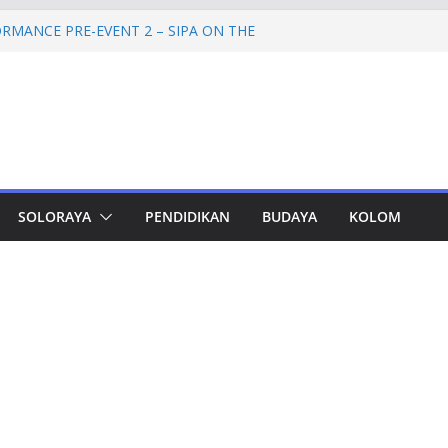
RMANCE PRE-EVENT 2 – SIPA ON THE
mprov Jateng Pastikan Tak Ada Kendala
ASN
Jateng Tampung 2.692 Siswa, Taj Yasin:
 Kemiskinan
a Cadangan Rp1,2 Triliun untuk Pilgub
ertahap Mulai 2027
Petinggi SPEM Akan Disidangkan
SOLORAYA
PENDIDIKAN
BUDAYA
KOLOM