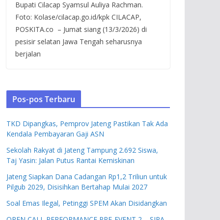
Bupati Cilacap Syamsul Auliya Rachman.
Foto: Kolase/cilacap.go.id/kpk CILACAP,
POSKITA.co – Jumat siang (13/3/2026) di
pesisir selatan Jawa Tengah seharusnya
berjalan
Pos-pos Terbaru
TKD Dipangkas, Pemprov Jateng Pastikan Tak Ada
Kendala Pembayaran Gaji ASN
Sekolah Rakyat di Jateng Tampung 2.692 Siswa,
Taj Yasin: Jalan Putus Rantai Kemiskinan
Jateng Siapkan Dana Cadangan Rp1,2 Triliun untuk
Pilgub 2029, Disisihkan Bertahap Mulai 2027
Soal Emas Ilegal, Petinggi SPEM Akan Disidangkan
OPEN CALL PERFORMANCE PRE-EVENT 2 – SIPA