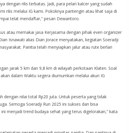
 dengan rilis terbatas. Jadi, para pelari kalcer yang sudah
i rilis melalui IG kami. Pokoknya pantengin atau lihat saja di
ampai telat mendaftar,” pesan Dewantoro.
usus atau memakai jasa Kerjasama dengan pihak even organizer
ian Isnawati alias Dian Jorace menyatakan, kegiatan Soeradji
syarakat. Panitia telah menyiapkan jalur atau rute berlari
ngan jarak 5 km dan 9,8 km di wilayah perkotaan Klaten. Soal
, akan dalam Waktu segera diumumkan melalui akun IG
dengan nilai total Rp20 juta. Untuk peserta yang tidak
uga. Semoga Soeradji Run 2025 ini sukses dan bisa
ni menjadi trend budaya sehat yang terus digelorakan,” kata
elamatan peserta menjadi prioritas panitia. Dan nantinya di