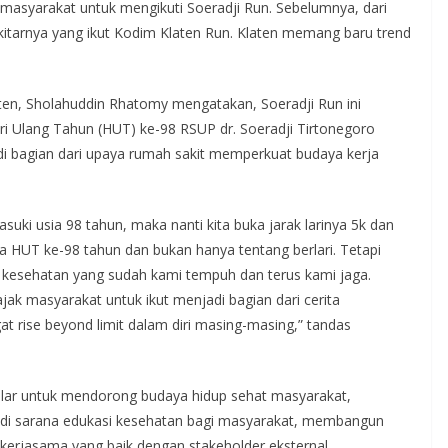
masyarakat untuk mengikuti Soeradji Run. Sebelumnya, dari
kitarnya yang ikut Kodim Klaten Run. Klaten memang baru trend
aten, Sholahuddin Rhatomy mengatakan, Soeradji Run ini
ari Ulang Tahun (HUT) ke-98 RSUP dr. Soeradji Tirtonegoro
i bagian dari upaya rumah sakit memperkuat budaya kerja
suki usia 98 tahun, maka nanti kita buka jarak larinya 5k dan
da HUT ke-98 tahun dan bukan hanya tentang berlari. Tetapi
 kesehatan yang sudah kami tempuh dan terus kami jaga.
ak masyarakat untuk ikut menjadi bagian dari cerita
 rise beyond limit dalam diri masing-masing,” tandas
elar untuk mendorong budaya hidup sehat masyarakat,
di sarana edukasi kesehatan bagi masyarakat, membangun
kerjasama yang baik dengan stakeholder eksternal.