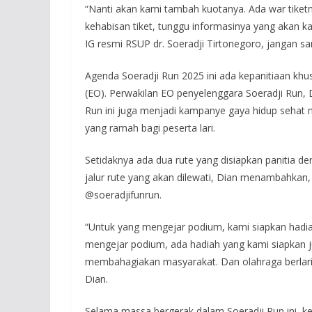
“Nanti akan kami tambah kuotanya. Ada war tiketnya
kehabisan tiket, tunggu informasinya yang akan kam
IG resmi RSUP dr. Soeradji Tirtonegoro, jangan s
Agenda Soeradji Run 2025 ini ada kepanitiaan kh
(EO). Perwakilan EO penyelenggara Soeradji Run, D
Run ini juga menjadi kampanye gaya hidup sehat ma
yang ramah bagi peserta lari.
Setidaknya ada dua rute yang disiapkan panitia de
jalur rute yang akan dilewati, Dian menambahkan
@soeradjifunrun.
“Untuk yang mengejar podium, kami siapkan hadiah 
mengejar podium, ada hadiah yang kami siapkan j
membahagiakan masyarakat. Dan olahraga berlari i
Dian.
Selama massa bergerak dalam Soeradji Run ini, kes