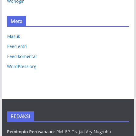
Wonogiri
Meta
Masuk
Feed entri
Feed komentar
WordPress.org
REDAKSI
Pemimpin Perusahaan:
RM. EP Drajad Ary Nugroho