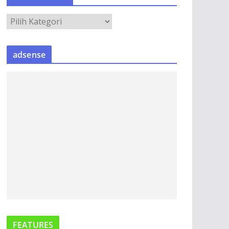
e
A
o
R
S
adsense
I
P
B
E
R
I
T
A
FEATURES