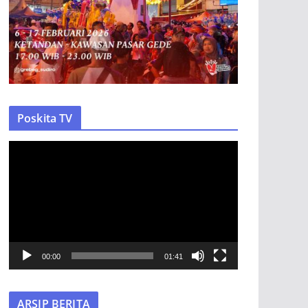
Poskita TV
P
e
m
u
t
a
r
00:00
01:41
V
i
ARSIP BERITA
d