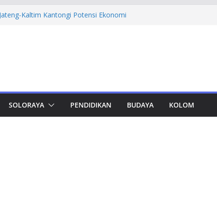
 Jateng-Kaltim Kantongi Potensi Ekonomi
Triliun
madiyah PK Solo Salurkan Bantuan
pat Murid TK di Karanganyar
oktor Teknik Sipil UNS: Hana Wardani
 Kapur Berserat Rami untuk Pemugaran
rcepatan Sensus Ekonomi 2026, Capaian
rsen
Pastikan Kualitas dan Integritas Karya
SOLORAYA
PENDIDIKAN
BUDAYA
KOLOM
deley dan Zotero