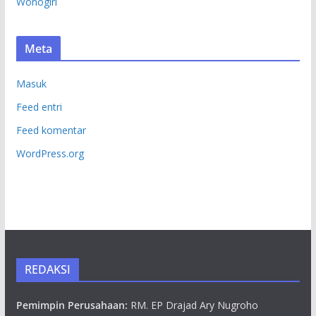
Wonogiri
Meta
Masuk
Feed entri
Feed komentar
WordPress.org
REDAKSI
Pemimpin Perusahaan:
RM. EP Drajad Ary Nugroho