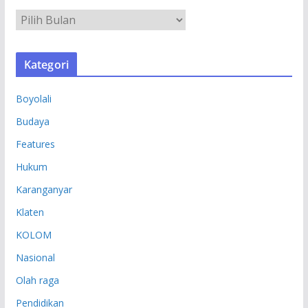
A
R
S
Kategori
I
P
Boyolali
Budaya
Features
Hukum
Karanganyar
Klaten
KOLOM
Nasional
Olah raga
Pendidikan