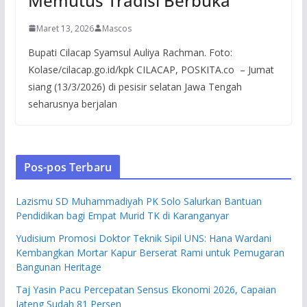
Memutus Tradisi Berbuka
Maret 13, 2026
Mascos
Bupati Cilacap Syamsul Auliya Rachman. Foto:
Kolase/cilacap.go.id/kpk CILACAP, POSKITA.co – Jumat
siang (13/3/2026) di pesisir selatan Jawa Tengah
seharusnya berjalan
Pos-pos Terbaru
Lazismu SD Muhammadiyah PK Solo Salurkan Bantuan
Pendidikan bagi Empat Murid TK di Karanganyar
Yudisium Promosi Doktor Teknik Sipil UNS: Hana Wardani
Kembangkan Mortar Kapur Berserat Rami untuk Pemugaran
Bangunan Heritage
Taj Yasin Pacu Percepatan Sensus Ekonomi 2026, Capaian
Jateng Sudah 81 Persen