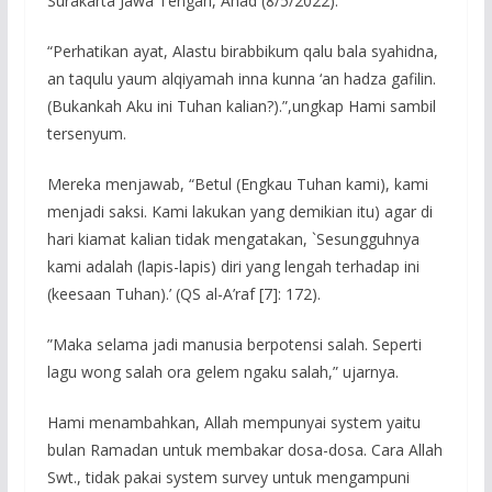
Surakarta Jawa Tengah, Ahad (8/5/2022).
“Perhatikan ayat, Alastu birabbikum qalu bala syahidna,
an taqulu yaum alqiyamah inna kunna ‘an hadza gafilin.
(Bukankah Aku ini Tuhan kalian?).”,ungkap Hami sambil
tersenyum.
Mereka menjawab, “Betul (Engkau Tuhan kami), kami
menjadi saksi. Kami lakukan yang demikian itu) agar di
hari kiamat kalian tidak mengatakan, `Sesungguhnya
kami adalah (lapis-lapis) diri yang lengah terhadap ini
(keesaan Tuhan).’ (QS al-A’raf [7]: 172).
”Maka selama jadi manusia berpotensi salah. Seperti
lagu wong salah ora gelem ngaku salah,” ujarnya.
Hami menambahkan, Allah mempunyai system yaitu
bulan Ramadan untuk membakar dosa-dosa. Cara Allah
Swt., tidak pakai system survey untuk mengampuni