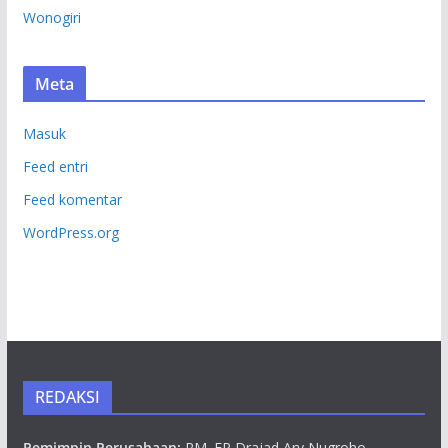
Wonogiri
Meta
Masuk
Feed entri
Feed komentar
WordPress.org
REDAKSI
Pemimpin Perusahaan:
RM. EP Drajad Ary Nugroho