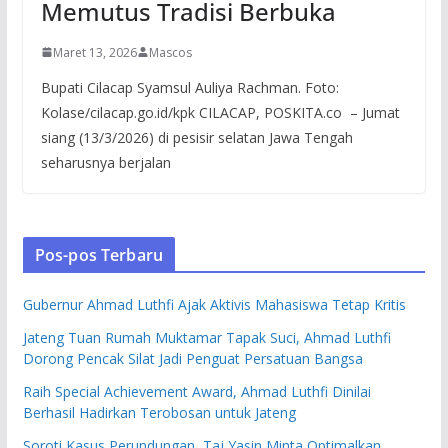
Memutus Tradisi Berbuka
Maret 13, 2026
Mascos
Bupati Cilacap Syamsul Auliya Rachman. Foto:
Kolase/cilacap.go.id/kpk CILACAP, POSKITA.co – Jumat
siang (13/3/2026) di pesisir selatan Jawa Tengah
seharusnya berjalan
Pos-pos Terbaru
Gubernur Ahmad Luthfi Ajak Aktivis Mahasiswa Tetap Kritis
Jateng Tuan Rumah Muktamar Tapak Suci, Ahmad Luthfi
Dorong Pencak Silat Jadi Penguat Persatuan Bangsa
Raih Special Achievement Award, Ahmad Luthfi Dinilai
Berhasil Hadirkan Terobosan untuk Jateng
Soroti Kasus Perundungan, Taj Yasin Minta Optimalkan