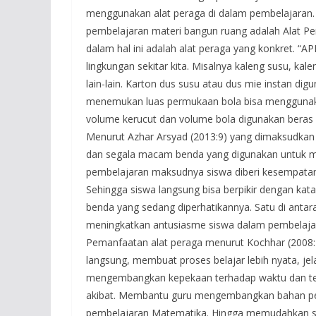
menggunakan alat peraga di dalam pembelajaran. 
pembelajaran materi bangun ruang adalah Alat Pe
dalam hal ini adalah alat peraga yang konkret. “A
lingkungan sekitar kita. Misalnya kaleng susu, kalen
lain-lain. Karton dus susu atau dus mie instan di
menemukan luas permukaan bola bisa menggunaka
volume kerucut dan volume bola digunakan beras
Menurut Azhar Arsyad (2013:9) yang dimaksudkan 
dan segala macam benda yang digunakan untuk m
pembelajaran maksudnya siswa diberi kesempatan 
Sehingga siswa langsung bisa berpikir dengan kat
benda yang sedang diperhatikannya. Satu di ant
meningkatkan antusiasme siswa dalam pembelajar
Pemanfaatan alat peraga menurut Kochhar (2008
langsung, membuat proses belajar lebih nyata, jel
mengembangkan kepekaan terhadap waktu dan t
akibat. Membantu guru mengembangkan bahan p
pembelajaran Matematika. Hingga memudahkan s