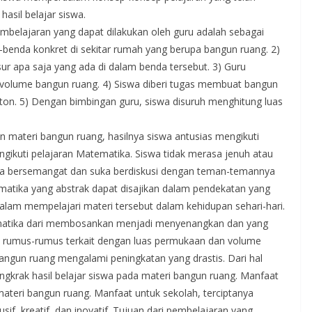
asil belajar siswa.
belajaran yang dapat dilakukan oleh guru adalah sebagai
enda konkret di sekitar rumah yang berupa bangun ruang. 2)
r apa saja yang ada di dalam benda tersebut. 3) Guru
volume bangun ruang. 4) Siswa diberi tugas membuat bangun
on. 5) Dengan bimbingan guru, siswa disuruh menghitung luas
materi bangun ruang, hasilnya siswa antusias mengikuti
gikuti pelajaran Matematika. Siswa tidak merasa jenuh atau
wa bersemangat dan suka berdiskusi dengan teman-temannya
atika yang abstrak dapat disajikan dalam pendekatan yang
 dalam mempelajari materi tersebut dalam kehidupan sehari-hari.
atika dari membosankan menjadi menyenangkan dan yang
rumus-rumus terkait dengan luas permukaan dan volume
bangun ruang mengalami peningkatan yang drastis. Dari hal
krak hasil belajar siswa pada materi bangun ruang. Manfaat
eri bangun ruang. Manfaat untuk sekolah, terciptanya
, kreatif, dan inovatif. Tujuan dari pembelajaran yang