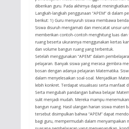
diberikan guru. Pada akhirnya dapat meningkatkan h
Langkah-langkah penggunaan “APEM” di dalam pem
berikut: 1) Guru menyuruh siswa membawa benda-b
Siswa disuruh mengamati dan mencatat unsur-unsu
memberikan contoh-contoh menghitung luas dan 
ruang beserta ukurannya menggunakan kertas kart
dan volume bangun ruang yang terbentuk.
Setelah menggunakan “APEM” dalam pembelajaran 
pelajaran. Banyak siswa yang merasa gembira men
bosan dengan adanya pelajaran Matematika. Sis
dalam menyelesaikan soal-soal. Menjadikan Matem
lebih konkret. Terdapat visualisasi serta manfaat
Serta mengubah pandangan bahwa belajar Matem
sulit menjadi mudah. Mereka mampu menemukan 
bangun ruang. Hasil ulangan harian siswa materi 
tersebut disimpulkan bahwa “APEM” dapat mendong
bagi guru, mempermudah dalam menyampaikan mat
suasana pembelajaran yang menyenangkan, kondusif