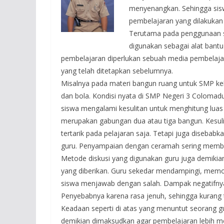
menyenangkan. Sehingga sis
pembelajaran yang dilakukan
Terutama pada penggunaan s
digunakan sebagai alat bant
pembelajaran diperlukan sebuah media pembelajara
yang telah ditetapkan sebelumnya.
Misalnya pada materi bangun ruang untuk SMP kel
dan bola. Kondisi nyata di SMP Negeri 3 Coloma
siswa mengalami kesulitan untuk menghitung luas
merupakan gabungan dua atau tiga bangun. Kesulit
tertarik pada pelajaran saja. Tetapi juga disebab
guru. Penyampaian dengan ceramah sering membu
Metode diskusi yang digunakan guru juga demikian
yang diberikan. Guru sekedar mendampingi, memot
siswa menjawab dengan salah. Dampak negatifnya 
Penyebabnya karena rasa jenuh, sehingga kurang t
Keadaan seperti di atas yang menuntut seorang g
demikian dimaksudkan agar pembelajaran lebih m