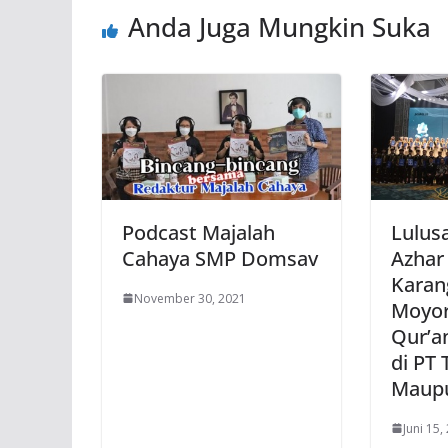
Anda Juga Mungkin Suka
Podcast Majalah
Lulus
Cahaya SMP Domsav
Azhar 
Karan
November 30, 2021
Moyori
Qur’a
di PT
Maupu
Juni 15,