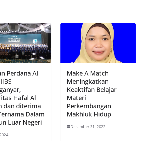
an Perdana Al
Make A Match
IIBS
Meningkatkan
ganyar,
Keaktifan Belajar
tas Hafal Al
Materi
n dan diterima
Perkembangan
 Ternama Dalam
Makhluk Hidup
n Luar Negeri
Desember 31, 2022
 2024