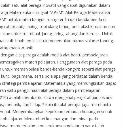
Salah satu alat peraga inovatif yang dapat digunakan dalam
raga Matematika disingkat “APEM”. Alat Peraga Matematika
PEM” untuk materi bangun ruang terdiri dari benda-benda di
g roti biskuit, caping, topi ulang tahun, bola plastik mainan dan
gunakan untuk membuat jaring-jaring tabung dan kerucut. Untuk
n kulit buah jeruk. Untuk menemukan rumus volume tabung,
 atau manik-manik.
dengan alat peraga adalah media alat bantu pembelajaran,
emeragakan materi pelajaran. Penggunaan alat peraga pada
untuk memanipulasi benda-benda kongkrit seperti alat peraga.
a kunci bagaimana, serta pola apa yang terdapat dalam benda-
ara strategi pembelajaran Matematika yang memungkinkan dapat
an yaitu penggunaan alat peraga dalam pembelajaran.
:210) adalah membantu siswa mengenal pengetahuan secara
as, menarik, dan hidup. Selain itu alat peraga juga membantu
empat. Mengembangkan kepekaan terhadap hubungan sebab
embelajaran. Menambah kesenangan dan minat pada
iswa memperdalam konsep-konsep pelajaran yang telah