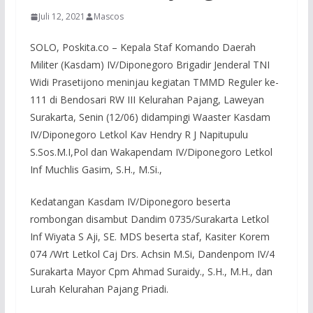
Juli 12, 2021
Mascos
SOLO, Poskita.co – Kepala Staf Komando Daerah
Militer (Kasdam) IV/Diponegoro Brigadir Jenderal TNI
Widi Prasetijono meninjau kegiatan TMMD Reguler ke-
111 di Bendosari RW III Kelurahan Pajang, Laweyan
Surakarta, Senin (12/06) didampingi Waaster Kasdam
IV/Diponegoro Letkol Kav Hendry R J Napitupulu
S.Sos.M.I,Pol dan Wakapendam IV/Diponegoro Letkol
Inf Muchlis Gasim, S.H., M.Si.,
Kedatangan Kasdam IV/Diponegoro beserta
rombongan disambut Dandim 0735/Surakarta Letkol
Inf Wiyata S Aji, SE. MDS beserta staf, Kasiter Korem
074 /Wrt Letkol Caj Drs. Achsin M.Si, Dandenpom IV/4
Surakarta Mayor Cpm Ahmad Suraidy., S.H., M.H., dan
Lurah Kelurahan Pajang Priadi.