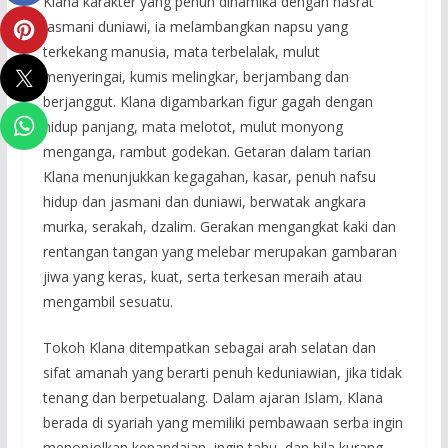
Klana karakter yang penuh dinamika dengan hasrat
jasmani duniawi, ia melambangkan napsu yang
terkekang manusia, mata terbelalak, mulut
menyeringai, kumis melingkar, berjambang dan
berjanggut. Klana digambarkan figur gagah dengan
hidup panjang, mata melotot, mulut monyong
menganga, rambut godekan. Getaran dalam tarian
Klana menunjukkan kegagahan, kasar, penuh nafsu
hidup dan jasmani dan duniawi, berwatak angkara
murka, serakah, dzalim. Gerakan mengangkat kaki dan
rentangan tangan yang melebar merupakan gambaran
jiwa yang keras, kuat, serta terkesan meraih atau
mengambil sesuatu.
Tokoh Klana ditempatkan sebagai arah selatan dan
sifat amanah yang berarti penuh keduniawian, jika tidak
tenang dan berpetualang. Dalam ajaran Islam, Klana
berada di syariah yang memiliki pembawaan serba ingin
menonjolkan kepandaian, ingin tahu, dan bila kurang