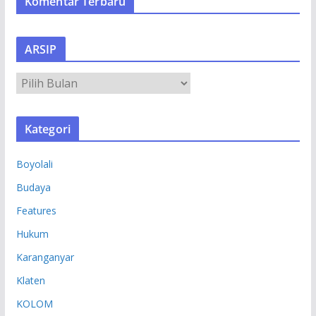
Komentar Terbaru
ARSIP
A
R
S
Kategori
I
P
Boyolali
Budaya
Features
Hukum
Karanganyar
Klaten
KOLOM