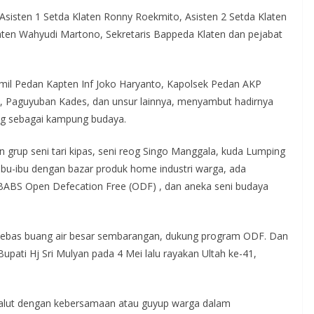
sisten 1 Setda Klaten Ronny Roekmito, Asisten 2 Setda Klaten
en Wahyudi Martono, Sekretaris Bappeda Klaten dan pejabat
il Pedan Kapten Inf Joko Haryanto, Kapolsek Pedan AKP
, Paguyuban Kades, dan unsur lainnya, menyambut hadirnya
ng sebagai kampung budaya.
 grup seni tari kipas, seni reog Singo Manggala, kuda Lumping
ibu-ibu dengan bazar produk home industri warga, ada
BABS Open Defecation Free (ODF) , dan aneka seni budaya
 bebas buang air besar sembarangan, dukung program ODF. Dan
Bupati Hj Sri Mulyan pada 4 Mei lalu rayakan Ultah ke-41,
salut dengan kebersamaan atau guyup warga dalam