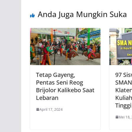
Anda Juga Mungkin Suka
Tetap Gayeng,
97 Si
Pentas Seni Reog
SMAN 
Brijolor Kalikebo Saat
Klate
Lebaran
Kulia
Tinggi
April 17, 2024
Mei 18,