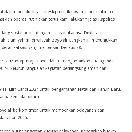
alam berlalu lintas, meskipun titik rawan seperti jalan tol
 dan operasi rutin akan terus kami lakukan,” jelas Kapolres.
ang sosial-politik dengan dilaksanakannya Deklarasi
 Islamiyah (JI) di wilayah Boyolali. Langkah ini menunjukkan
 deradikalisasi yang melibatkan Densus 88.
Operasi Mantap Praja Candi dalam mengamankan dua agenda
 2024. Seluruh rangkaian kegiatan berlangsung aman dan
erasi Lilin Candi 2024 untuk pengamanan Natal dan Tahun Baru.
tanpa kendala berarti.
 Boyolali berkomitmen untuk memberikan pelayanan dan
da tahun 2025.
t melalui peningkatan kualitas pelayanan, penegakan hukum