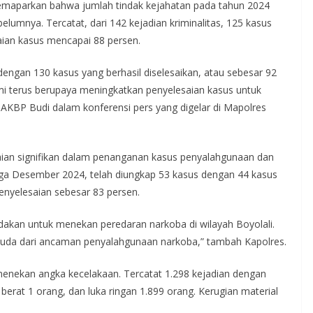
memaparkan bahwa jumlah tindak kejahatan pada tahun 2024
lumnya. Tercatat, dari 142 kejadian kriminalitas, 125 kasus
aian kasus mencapai 88 persen.
engan 130 kasus yang berhasil diselesaikan, atau sebesar 92
mi terus berupaya meningkatkan penyelesaian kasus untuk
KBP Budi dalam konferensi pers yang digelar di Mapolres
aian signifikan dalam penanganan kasus penyalahgunaan dan
ngga Desember 2024, telah diungkap 53 kasus dengan 44 kasus
penyelesaian sebesar 83 persen.
akan untuk menekan peredaran narkoba di wilayah Boyolali.
 muda dari ancaman penyalahgunaan narkoba,” tambah Kapolres.
l menekan angka kecelakaan. Tercatat 1.298 kejadian dengan
erat 1 orang, dan luka ringan 1.899 orang. Kerugian material