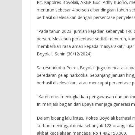
Plt. Kapolres Boyolali, AKBP Budi Adhy Buono, 
menurun sebesar 4 persen dibandingkan tahun sebe
berhasil diselesaikan dengan persentase penyeles
“Pada tahun 2023, jumlah kejadian sebanyak 140 d
persen. Meskipun persentase sedikit menurun, ka
memberikan rasa aman kepada masyarakat,” ujar A
Boyolali, Senin (30/12/2024).
Satresnarkoba Polres Boyolali juga mencatat cap
peredaran gelap narkotika. Sepanjang Januari hi
berhasil diselesaikan, atau mencapai persentase 
“Kami terus meningkatkan pengawasan dan penind
Ini menjadi bagian dari upaya menjaga generasi
Dalam bidang lalu lintas, Polres Boyolali berhasi
korban meninggal dunia sebanyak 128 orang, luka b
akibat kecelakaan mencapai Rp 1.492.150.000.