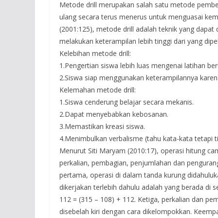
Metode drill merupakan salah satu metode pembe
ulang secara terus menerus untuk menguasai kem
(2001:125), metode drill adalah teknik yang dapat
melakukan keterampilan lebih tinggi dari yang dipel
Kelebihan metode drill:
1.Pengertian siswa lebih luas mengenai latihan ber
2.Siswa siap menggunakan keterampilannya karen
Kelemahan metode drill:
1.Siswa cenderung belajar secara mekanis.
2.Dapat menyebabkan kebosanan.
3.Memastikan kreasi siswa.
4.Menimbulkan verbalisme (tahu kata-kata tetapi ti
Menurut Siti Maryam (2010:17), operasi hitung ca
perkalian, pembagian, penjumlahan dan pengurang
pertama, operasi di dalam tanda kurung didahulu
dikerjakan terlebih dahulu adalah yang berada di 
112 = (315 – 108) + 112. Ketiga, perkalian dan pe
disebelah kiri dengan cara dikelompokkan. Keempat