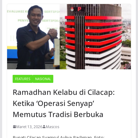
FEATURES
NASIONAL
Ramadhan Kelabu di Cilacap:
Ketika ‘Operasi Senyap’
Memutus Tradisi Berbuka
Maret 13, 2026
Mascos
Bupati Cilacap Syamsul Auliya Rachman. Foto: