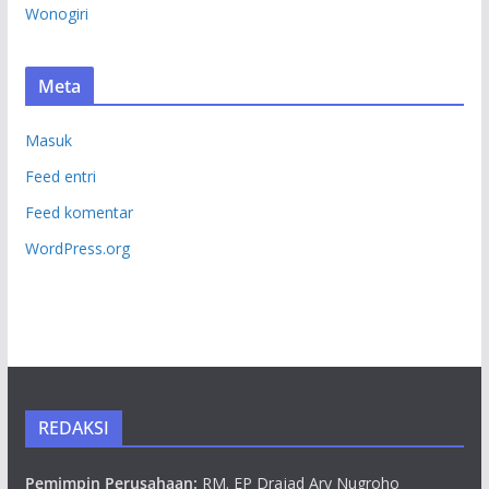
Wonogiri
Meta
Masuk
Feed entri
Feed komentar
WordPress.org
REDAKSI
Pemimpin Perusahaan:
RM. EP Drajad Ary Nugroho