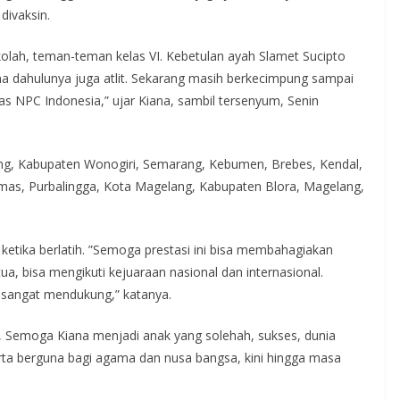
divaksin.
kolah, teman-teman kelas VI. Kebetulan ayah Slamet Sucipto
a dahulunya juga atlit. Sekarang masih berkecimpung sampai
as NPC Indonesia,” ujar Kiana, sambil tersenyum, Senin
rang, Kabupaten Wonogiri, Semarang, Kebumen, Brebes, Kendal,
mas, Purbalingga, Kota Magelang, Kabupaten Blora, Magelang,
etika berlatih. ”Semoga prestasi ini bisa membahagiakan
ua, bisa mengikuti kejuaraan nasional dan internasional.
u sangat mendukung,” katanya.
p, Semoga Kiana menjadi anak yang solehah, sukses, dunia
rta berguna bagi agama dan nusa bangsa, kini hingga masa