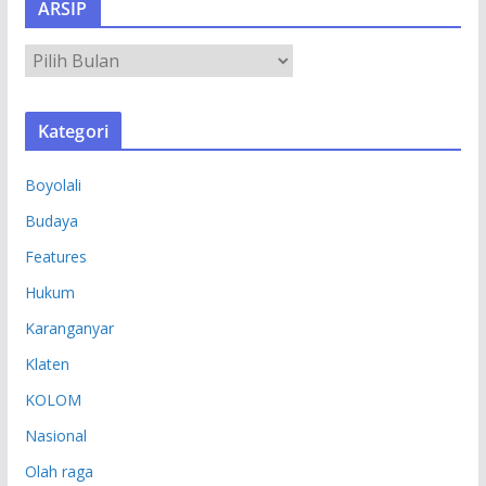
ARSIP
A
R
S
Kategori
I
P
Boyolali
Budaya
Features
Hukum
Karanganyar
Klaten
KOLOM
Nasional
Olah raga