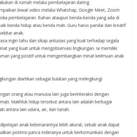
akukan di rumah melalui pembelajaran daring.
ampaikan lewat video melalui Whatshap, Google Meet, Zoom
edia pembelajaran. Bahan ataupun benda-benda yang ada di
baik benda hidup atau benda mati. Guru harus pandai dan kreatif
ekitar anak.
 rasa ingin tahu dan sikap antusias yang kuat terhadap segala
inat yang kuat untuk mengobservasi lingkungan. Ia memiliki
laman yang positif untuk mengembangkan minat keilmuan anak
ungan diartikan sebagai bulatan yang melingkungi
engan orang atau manusia lain juga berinteraksi dengan
ati. Makhluk hidup tersebut antara lain adalah berbagai
antara lain udara, air, dan tanah.
ipelajari anak kebenarannya lebih akurat, sebab anak dapat
lkan potensi panca inderanya untuk berkomunikasi dengan