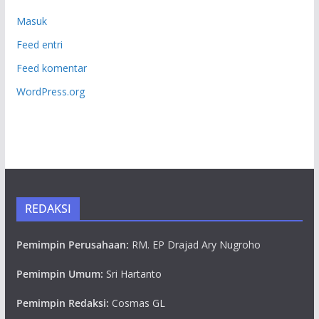
Masuk
Feed entri
Feed komentar
WordPress.org
REDAKSI
Pemimpin Perusahaan:
RM. EP Drajad Ary Nugroho
Pemimpin Umum:
Sri Hartanto
Pemimpin Redaksi:
Cosmas GL