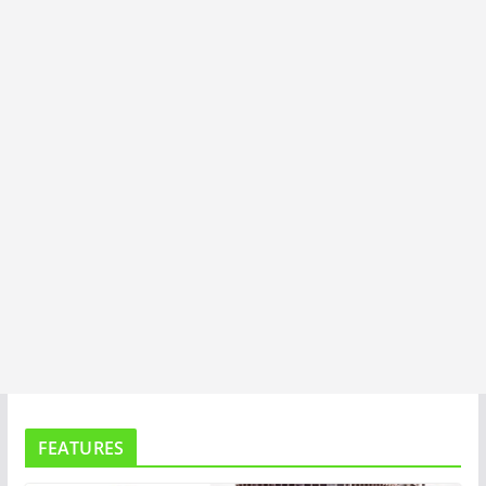
I
T
A
FEATURES