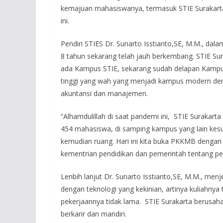
kemajuan mahasiswanya, termasuk STIE Surakart
ini.
Pendiri STIES Dr. Sunarto Isstianto,SE, M.M., da
8 tahun sekarang telah jauh berkembang. STIE Sur
ada Kampus STIE, sekarang sudah delapan Kampus.
tinggi yang wah yang menjadi kampus modern den
akuntansi dan manajemen.
“Alhamdulillah di saat pandemi ini, STIE Surakart
454 mahasiswa, di samping kampus yang lain kesul
kemudian ruang. Hari ini kita buka PKKMB dengan c
kementrian pendidikan dan pemerintah tentang pe
Lenbih lanjut Dr. Sunarto Isstianto,SE, M.M., me
dengan teknologi yang kekinian, artinya kuliahny
pekerjaannya tidak lama. STIE Surakarta berusah
berkarir dan mandiri.