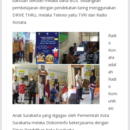
bantuan sekolah melalui dana BOS. Sedangkan
pembelajaran dengan pendekatan luring menggunakan
DRIVE THRU, melalui Televisi yaitu TVRI dan Radio
Konata.
Radi
o
Kon
ata
adal
ah
Radi
o
Kom
unik
asi
Anak Surakarta yang digagas oleh Pemerintah Kota
Surakarta melalui Diskominfo bekerjasama dengan
Dinas Pendidikan Kota Surakarta.