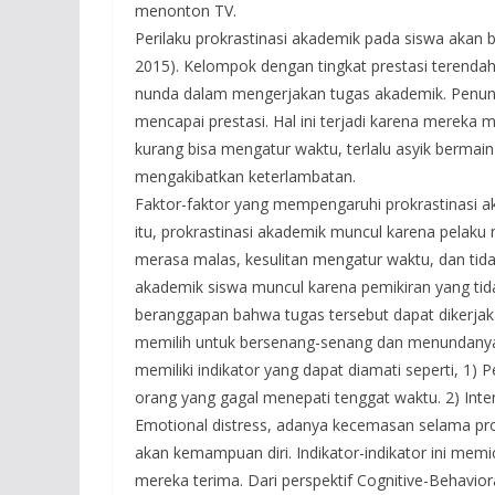
menonton TV.
Perilaku prokrastinasi akademik pada siswa akan 
2015). Kelompok dengan tingkat prestasi terenda
nunda dalam mengerjakan tugas akademik. Penu
mencapai prestasi. Hal ini terjadi karena merek
kurang bisa mengatur waktu, terlalu asyik berma
mengakibatkan keterlambatan.
Faktor-faktor yang mempengaruhi prokrastinasi ak
itu, prokrastinasi akademik muncul karena pelak
merasa malas, kesulitan mengatur waktu, dan tidak
akademik siswa muncul karena pemikiran yang tid
beranggapan bahwa tugas tersebut dapat dikerja
memilih untuk bersenang-senang dan menundanya.
memiliki indikator yang dapat diamati seperti, 1
orang yang gagal menepati tenggat waktu. 2) Inten
Emotional distress, adanya kecemasan selama pro
akan kemampuan diri. Indikator-indikator ini memic
mereka terima. Dari perspektif Cognitive-Behaviora