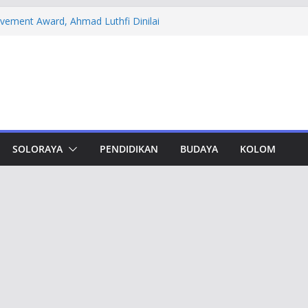
evement Award, Ahmad Luthfi Dinilai
n Terobosan untuk Jateng
 PT DSI, Aset Rp 425 Miliar Disita
amwork Lewat Capacity Building
thfi Ajak Aktivis Mahasiswa Tetap Kritis
h Muktamar Tapak Suci, Ahmad Luthfi
lat Jadi Penguat Persatuan Bangsa
SOLORAYA
PENDIDIKAN
BUDAYA
KOLOM