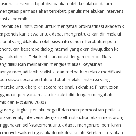
 irasional tersebut dapat disebabkan oleh kesalahan dalam
mengatasi permasalahan tersebut, penulis melakukan intervensi
nasi akademik.
eknik self-instruction untuk mengatasi prokrastinasi akademik
ngkondisikan siswa untuk dapat menginstruksikan diri melalui
asional yang dilakukan oleh siswa itu sendiri. Perubahan pola
menentukan beberapa dialog internal yang akan diwujudkan ke
gas akademik. Teknik ini diadaptasi dengan memodifikasi
yang dilakukan melibatkan mengidentifikasi keyakinan
hnya menjadi lebih realistis, dan melibatkan teknik modifikasi
 pada siswa secara bertahap diubah melalui instruksi yang
 mereka untuk berpikir secara rasional. Teknik self-instruction
enggunaan pernyataan atau instruksi diri dengan mengubah
rnis dan McGuire, 2000).
ngurangi tingkat perilaku negatif dan mempromosikan perilaku
asi akademik, intervensi dengan self-instruction akan mendorong
enggunakan self-statement untuk dapat mengontrol pemikiran
menyelesaikan tugas akademik di sekolah. Setelah diterapkan