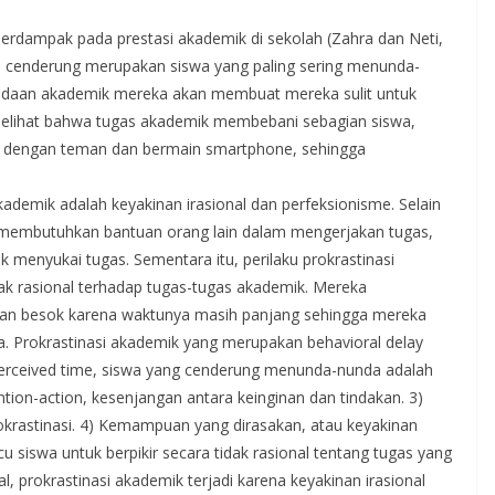
berdampak pada prestasi akademik di sekolah (Zahra dan Neti,
h cenderung merupakan siswa yang paling sering menunda-
ndaan akademik mereka akan membuat mereka sulit untuk
a melihat bahwa tugas akademik membebani sebagian siswa,
in dengan teman dan bermain smartphone, sehingga
ademik adalah keyakinan irasional dan perfeksionisme. Selain
u membutuhkan bantuan orang lain dalam mengerjakan tugas,
 menyukai tugas. Sementara itu, perilaku prokrastinasi
ak rasional terhadap tugas-tugas akademik. Mereka
kan besok karena waktunya masih panjang sehingga mereka
 Prokrastinasi akademik yang merupakan behavioral delay
) Perceived time, siswa yang cenderung menunda-nunda adalah
tion-action, kesenjangan antara keinginan dan tindakan. 3)
krastinasi. 4) Kemampuan yang dirasakan, atau keyakinan
u siswa untuk berpikir secara tidak rasional tentang tugas yang
l, prokrastinasi akademik terjadi karena keyakinan irasional