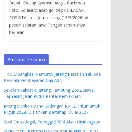
Bupati Cilacap Syamsul Auliya Rachman.
Foto: Kolase/cilacap.go.id/kpk CILACAP,
POSKITA.co – Jumat siang (13/3/2026) di
pesisir selatan Jawa Tengah seharusnya
berjalan
Pos-pos Terbaru
TKD Dipangkas, Pemprov Jateng Pastikan Tak Ada
Kendala Pembayaran Gaji ASN
Sekolah Rakyat di Jateng Tampung 2.692 Siswa,
Taj Yasin: Jalan Putus Rantai Kemiskinan
Jateng Siapkan Dana Cadangan Rp1,2 Triliun untuk
Pilgub 2029, Disisihkan Bertahap Mulai 2027
Soal Emas Ilegal, Petinggi SPEM Akan Disidangkan
OPEN CALL PERFORMANCE PRE-EVENT 2 – SIPA