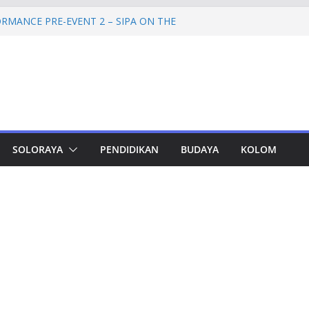
RMANCE PRE-EVENT 2 – SIPA ON THE
mprov Jateng Pastikan Tak Ada Kendala
ASN
Jateng Tampung 2.692 Siswa, Taj Yasin:
 Kemiskinan
a Cadangan Rp1,2 Triliun untuk Pilgub
ertahap Mulai 2027
Petinggi SPEM Akan Disidangkan
SOLORAYA
PENDIDIKAN
BUDAYA
KOLOM