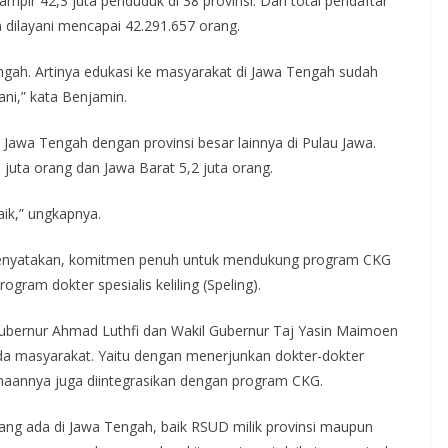
ir 42,3 juta penduduk di 38 provinsi. Dari total pendaftar
 dilayani mencapai 42.291.657 orang.
engah. Artinya edukasi ke masyarakat di Jawa Tengah sudah
ani,” kata Benjamin.
awa Tengah dengan provinsi besar lainnya di Pulau Jawa.
 juta orang dan Jawa Barat 5,2 juta orang.
aik,” ungkapnya.
menyatakan, komitmen penuh untuk mendukung program CKG
gram dokter spesialis keliling (Speling).
Gubernur Ahmad Luthfi dan Wakil Gubernur Taj Yasin Maimoen
da masyarakat. Yaitu dengan menerjunkan dokter-dokter
anaannya juga diintegrasikan dengan program CKG.
ang ada di Jawa Tengah, baik RSUD milik provinsi maupun