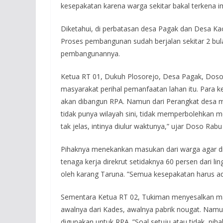
kesepakatan karena warga sekitar bakal terkena im
Diketahui, di perbatasan desa Pagak dan Desa Ka
Proses pembangunan sudah berjalan sekitar 2 bulan
pembangunannya.
Ketua RT 01, Dukuh Plosorejo, Desa Pagak, Dos
masyarakat perihal pemanfaatan lahan itu. Para 
akan dibangun RPA. Namun dari Perangkat desa m
tidak punya wilayah sini, tidak memperbolehkan 
tak jelas, intinya diulur waktunya,” ujar Doso Rabu 
Pihaknya menekankan masukan dari warga agar dila
tenaga kerja direkrut setidaknya 60 persen dari li
oleh karang Taruna. ”Semua kesepakatan harus ada 
Sementara Ketua RT 02, Tukiman menyesalkan mas
awalnya dari Kades, awalnya pabrik nougat. Namun
digunakan untuk RPA. ”Soal setuju atau tidak, piha