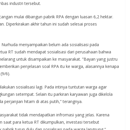
bas industri tersebut.
cangan mulai dibangun pabrik RPA dengan luasan 6,2 hektar.
. Diperkirakan akhir tahun ini sudah selesai proses
o Nurhuda menyampaikan belum ada sosialisasi pada
ketua RT sudah mendapat sosialisasi dari perusahaan bahwa
elarang untuk disampaikan ke masyarakat. ”Bayan yang justru
memberikan penjelasan soal RPA itu ke warga, alasannya kenapa
(9/6).
kukan sosialisasi lagi. Pada intinya tuntutan warga agar
ngkungan setempat. Selain itu parkiran karyawan juga dikelola
perjanjian hitam di atas putih,” terangnya.
yarakat tidak mendapatkan infromasi yang jelas. Karena
 saat para ketua RT dikumpulkan, investasi tersebut
k pabrik turun dulu dan sosialisasi pada warga langsung,”