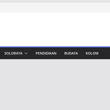
dungan, Taj Yasin Minta Optimalkan
Otorita IKN Jajaki Potensi Kolaborasi
hfi Ajak Aktivis Mahasiswa Tetap Kritis
 Muktamar Tapak Suci, Ahmad Luthfi
t Jadi Penguat Persatuan Bangsa
vement Award, Ahmad Luthfi Dinilai
Terobosan untuk Jateng
SOLORAYA
PENDIDIKAN
BUDAYA
KOLOM