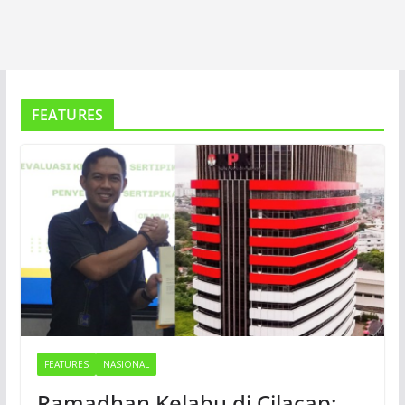
FEATURES
FEATURES
NASIONAL
Ramadhan Kelabu di Cilacap: