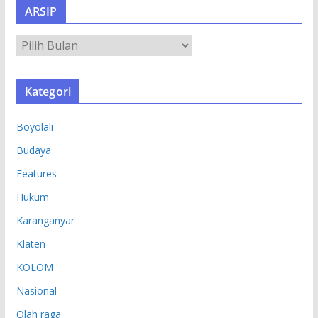
ARSIP
A
R
S
Kategori
I
P
Boyolali
Budaya
Features
Hukum
Karanganyar
Klaten
KOLOM
Nasional
Olah raga