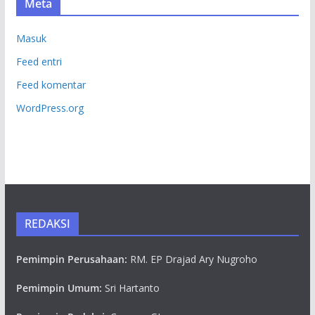
Meta
Masuk
Feed entri
Feed komentar
WordPress.org
REDAKSI
Pemimpin Perusahaan:
RM. EP Drajad Ary Nugroho
Pemimpin Umum:
Sri Hartanto