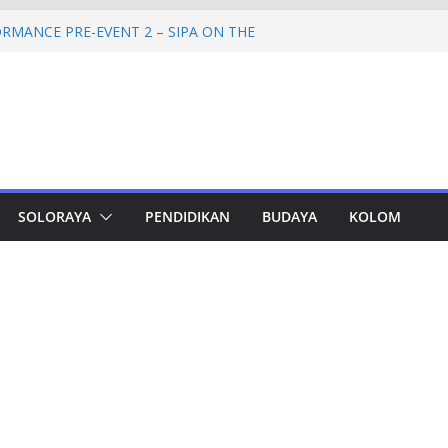
Petinggi SPEM Akan Disidangkan
RMANCE PRE-EVENT 2 – SIPA ON THE
mprov Jateng Pastikan Tak Ada Kendala
ASN
Jateng Tampung 2.692 Siswa, Taj Yasin:
 Kemiskinan
a Cadangan Rp1,2 Triliun untuk Pilgub
ertahap Mulai 2027
SOLORAYA
PENDIDIKAN
BUDAYA
KOLOM