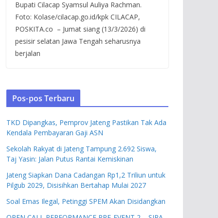
Bupati Cilacap Syamsul Auliya Rachman.
Foto: Kolase/cilacap.go.id/kpk CILACAP,
POSKITA.co – Jumat siang (13/3/2026) di
pesisir selatan Jawa Tengah seharusnya
berjalan
Pos-pos Terbaru
TKD Dipangkas, Pemprov Jateng Pastikan Tak Ada
Kendala Pembayaran Gaji ASN
Sekolah Rakyat di Jateng Tampung 2.692 Siswa,
Taj Yasin: Jalan Putus Rantai Kemiskinan
Jateng Siapkan Dana Cadangan Rp1,2 Triliun untuk
Pilgub 2029, Disisihkan Bertahap Mulai 2027
Soal Emas Ilegal, Petinggi SPEM Akan Disidangkan
OPEN CALL PERFORMANCE PRE-EVENT 2 – SIPA