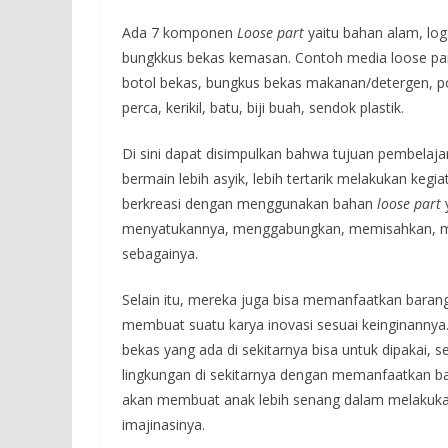
Ada 7 komponen
Loose part
yaitu bahan alam, lo
bungkkus bekas kemasan. Contoh media loose part 
botol bekas, bungkus bekas makanan/detergen, pot
perca, kerikil, batu, biji buah, sendok plastik.
Di sini dapat disimpulkan bahwa tujuan pembela
bermain lebih asyik, lebih tertarik melakukan keg
berkreasi dengan menggunakan bahan
loose part
menyatukannya, menggabungkan, memisahkan, m
sebagainya.
Selain itu, mereka juga bisa memanfaatkan barang
membuat suatu karya inovasi sesuai keinginanny
bekas yang ada di sekitarnya bisa untuk dipakai, 
lingkungan di sekitarnya dengan memanfaatkan b
akan membuat anak lebih senang dalam melakukan
imajinasinya.