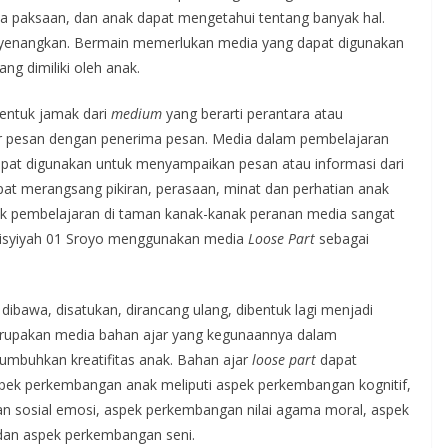
a paksaan, dan anak dapat mengetahui tentang banyak hal.
yenangkan. Bermain memerlukan media yang dapat digunakan
g dimiliki oleh anak.
bentuk jamak dari
m
edium
yang berarti perantara atau
er pesan dengan penerima pesan. Media dalam pembelajaran
apat digunakan untuk menyampaikan pesan atau informasi dari
pat merangsang pikiran, perasaan, minat dan perhatian anak
tuk pembelajaran di taman kanak-kanak peranan media sangat
K Aisyiyah 01 Sroyo menggunakan media
Loose Part
sebagai
ibawa, disatukan, dirancang ulang, dibentuk lagi menjadi
upakan media bahan ajar yang kegunaannya dalam
mbuhkan kreatifitas anak. Bahan ajar
loose part
dapat
ek perkembangan anak meliputi aspek perkembangan kognitif,
 sosial emosi, aspek perkembangan nilai agama moral, aspek
 dan aspek perkembangan seni.