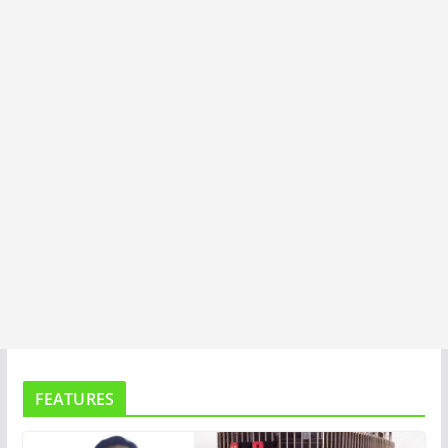
T
A
FEATURES