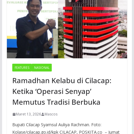
FEATURES
NASIONAL
Ramadhan Kelabu di Cilacap:
Ketika ‘Operasi Senyap’
Memutus Tradisi Berbuka
Maret 13, 2026
Mascos
Bupati Cilacap Syamsul Auliya Rachman. Foto:
Kolase/cilacap.go.id/kpk CILACAP, POSKITA.co – Jumat