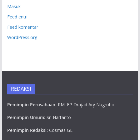
Masuk
Feed entri
Feed komentar
WordPress.org
REDAKSI
Pemimpin Perusahaan:
RM. EP Drajad Ary Nugroho
Pemimpin Umum:
Sri Hartanto
Pemimpin Redaksi:
Cosmas GL