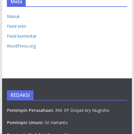
Meta
Masuk
Feed entri
Feed komentar
WordPress.org
REDAKSI
Pemimpin Perusahaan:
RM. EP Drajad Ary Nugroho
Pemimpin Umum:
Sri Hartanto