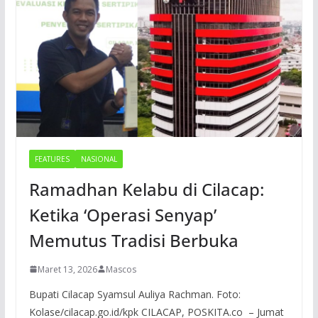
FEATURES
NASIONAL
Ramadhan Kelabu di Cilacap:
Ketika ‘Operasi Senyap’
Memutus Tradisi Berbuka
Maret 13, 2026
Mascos
Bupati Cilacap Syamsul Auliya Rachman. Foto:
Kolase/cilacap.go.id/kpk CILACAP, POSKITA.co – Jumat