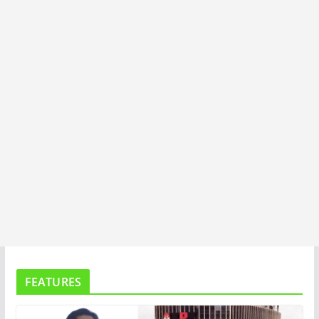
T
A
FEATURES