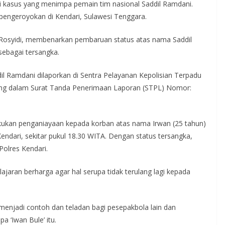
i kasus yang menimpa pemain tim nasional Saddil Ramdani.
a pengeroyokan di Kendari, Sulawesi Tenggara.
Rosyidi, membenarkan pembaruan status atas nama Saddil
 sebagai tersangka.
il Ramdani dilaporkan di Sentra Pelayanan Kepolisian Terpadu
uang dalam Surat Tanda Penerimaan Laporan (STPL) Nomor:
akukan penganiayaan kepada korban atas nama Irwan (25 tahun)
endari, sekitar pukul 18.30 WITA. Dengan status tersangka,
Polres Kendari.
jaran berharga agar hal serupa tidak terulang lagi kepada
 menjadi contoh dan teladan bagi pesepakbola lain dan
a ‘Iwan Bule’ itu.