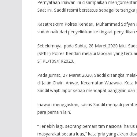
Pernyataan Iriawan ini disampaikan mengomentar
Saat ini, Saddil resmi berstatus sebagai tersangk
Kasatreskrim Polres Kendari, Muhammad Sofyan 
sudah naik dari penyelidikan ke tingkat penyidikan
Sebelumnya, pada Sabtu, 28 Maret 2020 lalu, Sadd
(SPKT) Polres Kendari melalui laporan yang tert
STPL/109/III/2020.
Pada Jumat, 27 Maret 2020, Saddil disangka mel
di Jalan Chairil Anwar, Kecamatan Wuawua, Kota K
Saddil wajib lapor setiap mendapat panggilan dari 
Iriawan menegaskan, kasus Saddil menjadi pembela
para pemain lain.
“Terlebih lagi, seorang pemain tim nasional harus
masyarakat secara luas,” kata pria yang akrab disap