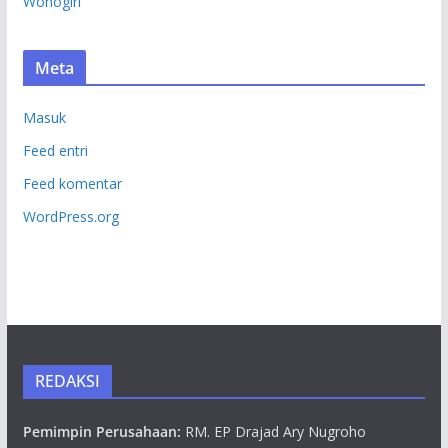
Wonogiri
Meta
Masuk
Feed entri
Feed komentar
WordPress.org
REDAKSI
Pemimpin Perusahaan:
RM. EP Drajad Ary Nugroho