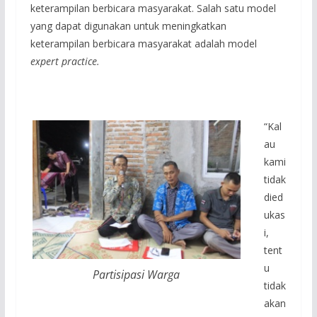
keterampilan berbicara masyarakat. Salah satu model
yang dapat digunakan untuk meningkatkan
keterampilan berbicara masyarakat adalah model
expert practice.
“Kal
au
kami
tidak
died
ukas
i,
tent
u
Partisipasi Warga
tidak
akan