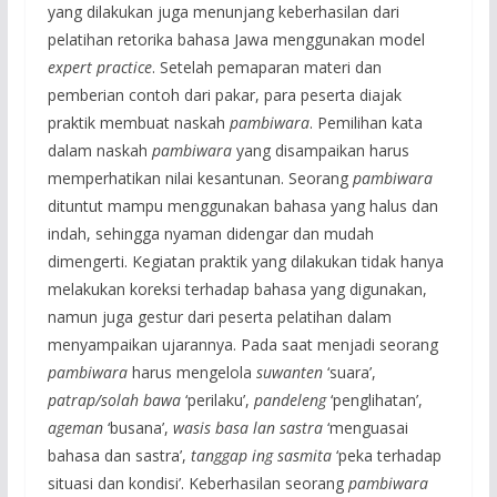
yang dilakukan juga menunjang keberhasilan dari
pelatihan retorika bahasa Jawa menggunakan model
expert practice
. Setelah pemaparan materi dan
pemberian contoh dari pakar, para peserta diajak
praktik membuat naskah
pambiwara
. Pemilihan kata
dalam naskah
pambiwara
yang disampaikan harus
memperhatikan nilai kesantunan. Seorang
pambiwara
dituntut mampu menggunakan bahasa yang halus dan
indah, sehingga nyaman didengar dan mudah
dimengerti. Kegiatan praktik yang dilakukan tidak hanya
melakukan koreksi terhadap bahasa yang digunakan,
namun juga gestur dari peserta pelatihan dalam
menyampaikan ujarannya. Pada saat menjadi seorang
pambiwara
harus mengelola
suwanten
‘suara’,
patrap/solah bawa
‘perilaku’,
pandeleng
‘penglihatan’,
ageman
‘busana’,
wasis basa lan sastra
‘menguasai
bahasa dan sastra’,
tanggap ing sasmita
‘peka terhadap
situasi dan kondisi’. Keberhasilan seorang
pambiwara