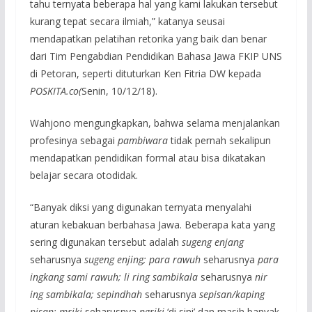
tahu ternyata beberapa hal yang kami lakukan tersebut
kurang tepat secara ilmiah,” katanya seusai
mendapatkan pelatihan retorika yang baik dan benar
dari Tim Pengabdian Pendidikan Bahasa Jawa FKIP UNS
di Petoran, seperti dituturkan Ken Fitria DW kepada
POSKITA.co(
Senin, 10/12/18).
Wahjono mengungkapkan, bahwa selama menjalankan
profesinya sebagai
pambiwara
tidak pernah sekalipun
mendapatkan pendidikan formal atau bisa dikatakan
belajar secara otodidak.
“Banyak diksi yang digunakan ternyata menyalahi
aturan kebakuan berbahasa Jawa. Beberapa kata yang
sering digunakan tersebut adalah
sugeng enjang
seharusnya
sugeng enjing; para rawuh
seharusnya
para
ingkang sami rawuh; li ring sambikala
seharusnya
nir
ing sambikala; sepindhah
seharusnya
sepisan/kaping
pisan; mriki
seharusnya
ngriki
‘di sini’ dan masih banyak