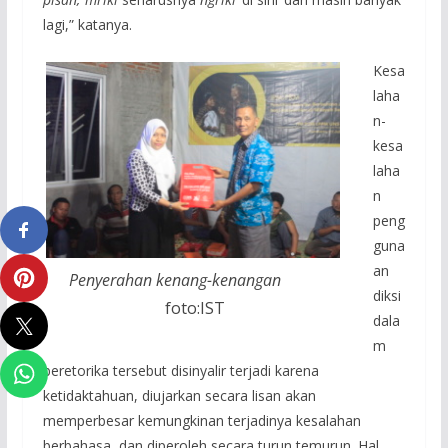
lagi,” katanya.
Kesa
laha
n-
kesa
laha
n
peng
guna
an
Penyerahan kenang-kenangan
diksi
foto:IST
dala
m
beretorika tersebut disinyalir terjadi karena
ketidaktahuan, diujarkan secara lisan akan
memperbesar kemungkinan terjadinya kesalahan
berbahasa, dan diperoleh secara turun temurun. Hal