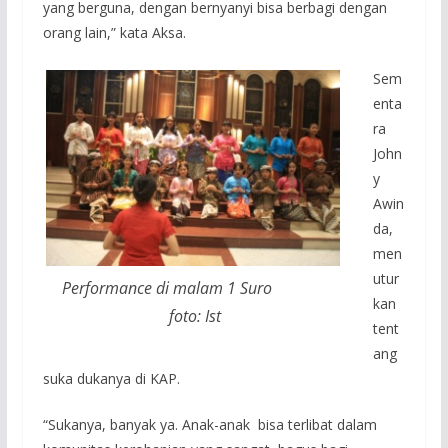
yang berguna, dengan bernyanyi bisa berbagi dengan
orang lain,” kata Aksa.
Sem
enta
ra
John
y
Awin
da,
men
utur
Performance di malam 1 Suro
kan
foto: Ist
tent
ang
suka dukanya di KAP.
“Sukanya, banyak ya. Anak-anak bisa terlibat dalam