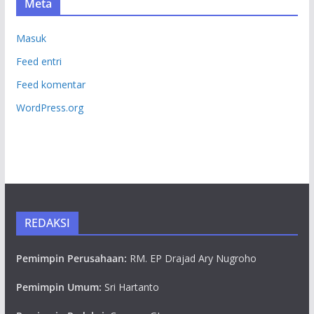
Meta
Masuk
Feed entri
Feed komentar
WordPress.org
REDAKSI
Pemimpin Perusahaan:
RM. EP Drajad Ary Nugroho
Pemimpin Umum:
Sri Hartanto