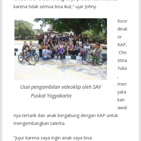
karena tidak semua bisa ikut,” ujar Johny.
Koor
dinat
or
KAP,
Chri
stina
Yulia
,
men
Usai pengambilan videoklip oleh SAV
yata
Puskat Yogyakarta
kan
awal
nya tertarik dan anak bergabung dengan KAP untuk
mengembangkan talenta.
“Jujur karena saya ingin anak saya bisa