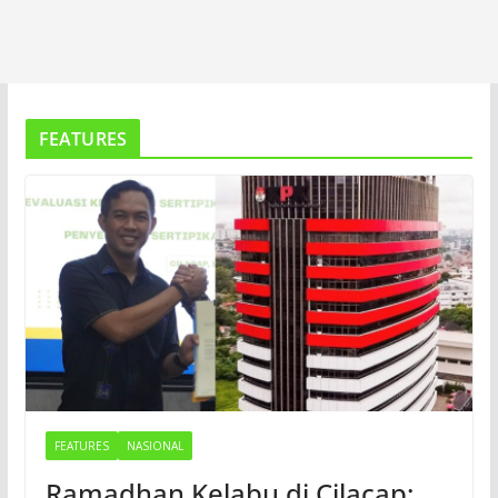
FEATURES
FEATURES
NASIONAL
Ramadhan Kelabu di Cilacap: