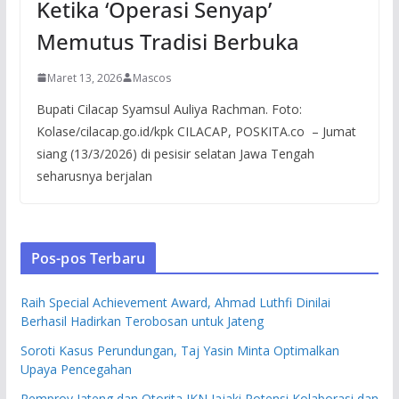
Ketika ‘Operasi Senyap’
Memutus Tradisi Berbuka
Maret 13, 2026
Mascos
Bupati Cilacap Syamsul Auliya Rachman. Foto:
Kolase/cilacap.go.id/kpk CILACAP, POSKITA.co – Jumat
siang (13/3/2026) di pesisir selatan Jawa Tengah
seharusnya berjalan
Pos-pos Terbaru
Raih Special Achievement Award, Ahmad Luthfi Dinilai
Berhasil Hadirkan Terobosan untuk Jateng
Soroti Kasus Perundungan, Taj Yasin Minta Optimalkan
Upaya Pencegahan
Pemprov Jateng dan Otorita IKN Jajaki Potensi Kolaborasi dan