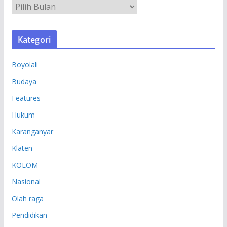
A
R
S
Kategori
I
P
Boyolali
Budaya
Features
Hukum
Karanganyar
Klaten
KOLOM
Nasional
Olah raga
Pendidikan