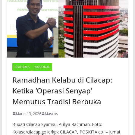
FEATURES
NASIONAL
Ramadhan Kelabu di Cilacap:
Ketika ‘Operasi Senyap’
Memutus Tradisi Berbuka
Maret 13, 2026
Mascos
Bupati Cilacap Syamsul Auliya Rachman. Foto:
Kolase/cilacap.go.id/kpk CILACAP, POSKITA.co – Jumat