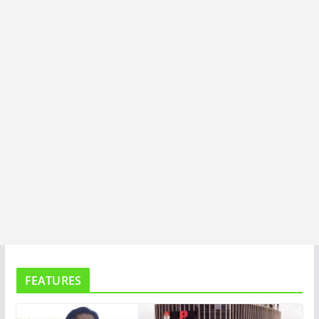
T
A
FEATURES