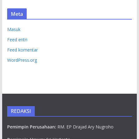
Meta
Masuk
Feed entri
Feed komentar
WordPress.org
REDAKSI
Pemimpin Perusahaan:
RM. EP Drajad Ary Nugroho